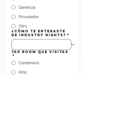
Gerencia
Proveedor
Otro
¿Cómo te enteraste
de Industry Nights?
*
Tap Room que visitas
*
Centenario
Kino
Al compartirnos tus 
datos, aceptas 
recibir promos, 
eventos y noticias 
de 
Buqui Bichi 
Brewing
. 
Prometemos no 