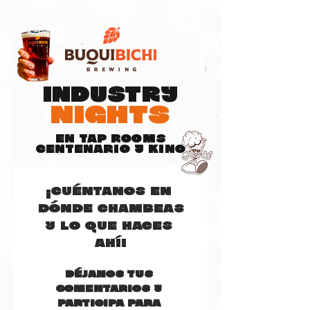
industry
nights
en tap rooms
centenario y kino
¡Cuéntanos en 
dónde chambeas
y lo que haces 
ahí!
Déjanos tus 
comentarios y 
participa para 